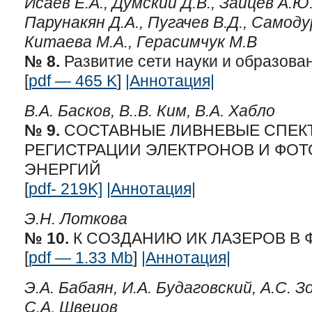
Исаев Е.А., Думский Д.В., Зайцев А.Ю.
Парунакян Д.А., Пугачев В.Д., Самодур
Китаева М.А., Герасимчук М.В
№ 8.
Развитие сети науки и образован
[
pdf — 465 K
]
|Аннотация|
В.А. Басков, В..В. Ким, В.А. Хабло
№ 9.
СОСТАВНЫЕ ЛИВНЕВЫЕ СПЕК
РЕГИСТРАЦИИ ЭЛЕКТРОНОВ И ФО
ЭНЕРГИЙ
[
pdf- 219K]
|Аннотация|
Э.Н. Лоткова
№ 10.
К СОЗДАНИЮ ИК ЛАЗЕРОВ В Ф
[
pdf — 1.33 Mb
]
|Аннотация|
Э.А. Бабаян, И.А. Будаговский, А.С. З
С.А. Швецов