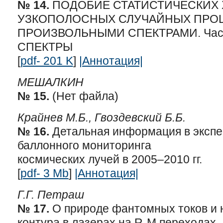
№ 14.
ПОДОБИЕ СТАТИСТИЧЕСКИХ 
УЗКОПОЛОСНЫХ СЛУЧАЙНЫХ ПРО
ПРОИЗВОЛЬНЫМИ СПЕКТРАМИ. Част
СПЕКТРЫ
[
pdf- 201 K
]
|Аннотация|
МЕШАЛКИН
№ 15.
(Нет файла)
Крайнев М.Б., Гвоздевский Б.Б.
№ 16.
Детальная информация в экспе
баллонного мониторинга
космических лучей в 2005–2010 гг.
[
pdf- 3 Mb
]
|Аннотация|
Г.Г. Петраш
№ 17.
О природе фантомных токов и 
контура в лазерах на R-M переходах