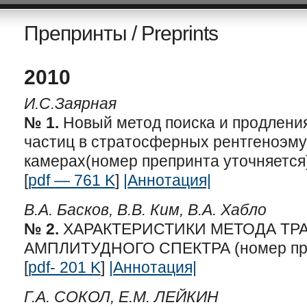
Препринты / Preprints
2010
И.С.Заярная
№ 1.
Новый метод поиска и продлени
частиц в стратосферных рентгеноэм
камерах(номер препринта уточняется
[
pdf — 761 K
]
|Аннотация|
В.А. Басков, В.В. Ким, В.А. Хабло
№ 2.
ХАРАКТЕРИСТИКИ МЕТОДА Т
АМПЛИТУДНОГО СПЕКТРА (номер пре
[
pdf- 201 K
]
|Аннотация|
Г.А. СОКОЛ, Е.М. ЛЕЙКИН