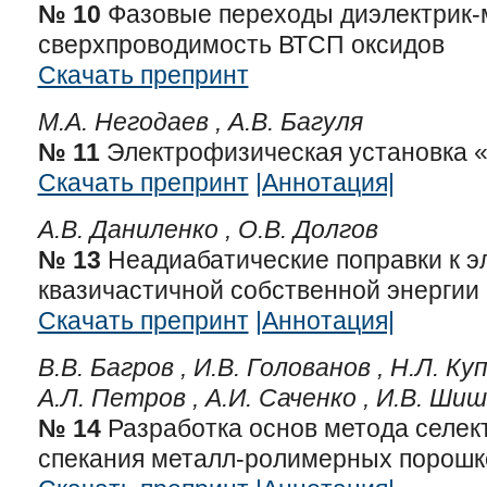
№ 10
Фазовые переходы диэлектрик-
сверхпроводимость ВТСП оксидов
Скачать препринт
М.А. Негодаев ,
А.В. Багуля
№ 11
Электрофизическая установка «
Скачать препринт
|Аннотация|
А.В. Даниленко ,
О.В. Долгов
№ 13
Неадиабатические поправки к э
квазичастичной собственной энергии
Скачать препринт
|Аннотация|
В.В. Багров ,
И.В. Голованов ,
Н.Л. Ку
А.Л. Петров ,
А.И. Саченко ,
И.В. Шиш
№ 14
Разработка основ метода селек
спекания металл-ролимерных порошк