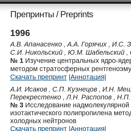
Препринты / Preprints
1996
А.В. Апанасенко ,
А.А. Горячих ,
И.С. 
С.И. Никольский ,
Ю.М. Шабельский ,
№ 1
Изучение центральных ядро-яде
методом стратосферных рентгеноэм
Скачать препринт
|Аннотация|
А.И. Исаков ,
С.П. Кузнецов ,
И.Н. Меш
Перекрестенко ,
Л.Н. Распопов ,
Н.П
№ 3
Исследование надмолекулярной 
изотактического полипропилена мето
холодных нейтронов
Скачать препринт
|Аннотация|