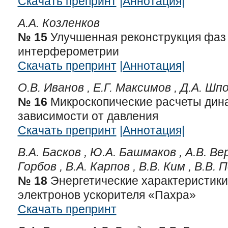
Скачать препринт
|Аннотация|
А.А. Козленков
№ 15
Улучшенная реконструкция фаз в
интерферометрии
Скачать препринт
|Аннотация|
О.В. Иванов ,
Е.Г. Максимов ,
Д.А. Шп
№ 16
Микроскопические расчеты дина
зависимости от давления
Скачать препринт
|Аннотация|
В.А. Басков ,
Ю.А. Башмаков ,
А.В. Ве
Горбов ,
В.А. Карпов ,
В.В. Ким ,
В.В. 
№ 18
Энергетические характеристики
электронов ускорителя «Пахра»
Скачать препринт