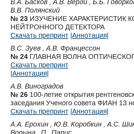
В.А. Басков ,
А.В. Верди ,
Б.Б. Говорко
В.В. Полянский
№ 23
ИЗУЧЕНИЕ ХАРАКТЕРИСТИК 
НЕЙТРОННОГО ДЕТЕКТОРА
Скачать препринт
|Аннотация|
В.С. Зуев ,
А.В. Францессон
№ 24
ГЛАВНАЯ ВОЛНА ОПТИЧЕСКО
Скачать препринт
|Аннотация|
А.В. Виноградов
№ 26
100-летие открытия рентгеновс
заседания Ученого совета ФИАН 13 но
Скачать препринт
|Аннотация|
А.А. Ерохин ,
Ю.В. Коробкин ,
А.С. Ши
Ворына ,
П.. Парис