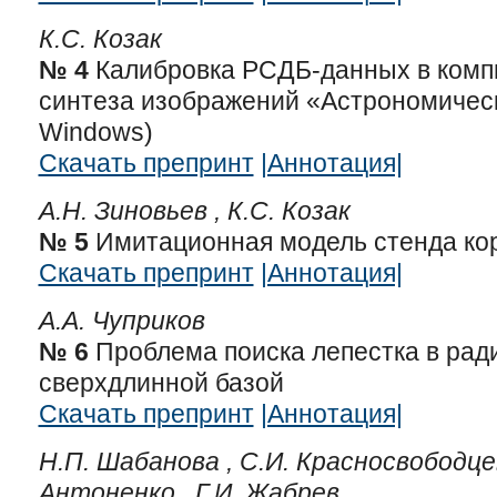
К.С. Козак
№ 4
Калибровка РСДБ-данных в комп
синтеза изображений «Астрономическ
Windows)
Скачать препринт
|Аннотация|
А.Н. Зиновьев ,
К.С. Козак
№ 5
Имитационная модель стенда ко
Скачать препринт
|Аннотация|
А.А. Чуприков
№ 6
Проблема поиска лепестка в ра
сверхдлинной базой
Скачать препринт
|Аннотация|
Н.П. Шабанова ,
С.И. Красносвободце
Антоненко ,
Г.И. Жабрев