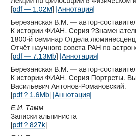
Лекции по философии в Физическом и
[
pdf — 1.02M
]
|Аннотация|
Березанская В.М. — автор-составител
К истории ФИАН. Серия ?Знаменатель
1800-й семинар Отдела люминесценц
Отчёт научного совета РАН по астрон
[
pdf — 7.13Mb
]
|Аннотация|
Березанская В.М. — автор-составител
К истории ФИАН. Серия Портреты. Вы
Васильевич Антонов-Романовский.
|
pdf ? 1.6Mb
|
|Аннотация|
Е.И. Тамм
Записки альпиниста
|
pdf ? 827k
|