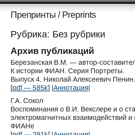
Препринты / Preprints
Рубрика: Без рубрики
Архив публикаций
Березанская В.М. — автор-составител
К истории ФИАН. Серия Портреты.
Выпуск 4. Николай Алексеевич Пенин
[
pdf — 585k
]
|Аннотация|
Г.А. Сокол
Воспоминания о В.И. Векслере и о ст
электромагнитных взаимодействий и 
ФИАНе
[
pdf — 291k
]
|Аннотация|