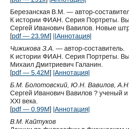
Березанская В.М. — автор-составител
К истории ФИАН. Серия Портреты. Вып
Сергей Иванович Вавилов. Новые штри
[
pdf — 23.9M
]
|
|Аннотация|
Чижикова З.А.
— автор-составитель.
К истории ФИАН. Серия Портреты. Вы
Михаил Дмитриевич Галанин.
[
pdf — 5.42M
]
|Аннотация|
Б.М. Болотовский, Ю.Н. Вавилов, А.Н
Сергей Иванович Вавилов ? ученый и ч
XXI века.
[
pdf — 0.99M
]
|Аннотация|
В.М. Кайтуков